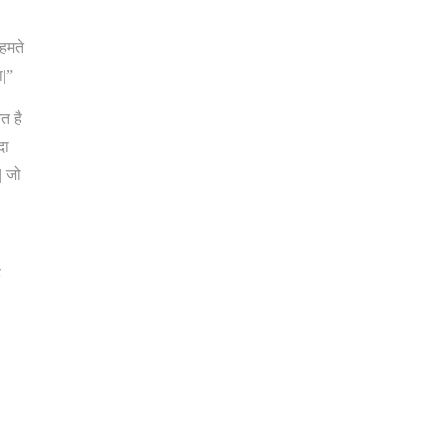
हमते
ा|”
त है
दा
| जो
ह