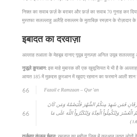
निफ़्ल का सवाब फ़र्ज़ के बराबर और फ़र्ज़ का सवाब 70 गुनाह कर दिया
मुस्तफा सलल्लाहु अलैहि वसल्लम के मुताबिक़ रमज़ान के रोज़ादार क
इबादत का दरवाज़ा
अल्लाह तआला के मेहबूब दानाए गूयूब मुनज़्ज़ा अनिल उयूब सलल्लाहु
नुज़ूले क़ुरआन
: इस माहे मुबारक की एक खुसूसियत ये भी है के अल्ला
आयत 185 में मुक़द्दस क़ुरआन में खुदाए रहमान का फरमाने आली शान ह
Fazail e Ramzaan – Qur’an
ْفُرْقَانِ فَمَن شَهِدَ مِنكُمُ الشَّهْرَ فَلْيَصُمْهُ وَمَن كَانَ
ُ الْعُسْرَ وَلِتُكْمِلُواْ الْعِدَّةَ وَلِتُكَبِّرُواْ اللّهَ عَلَى مَا
तर्जुमाए कंज़ुल ईमान
: रमज़ान का महीना जिस में क़ुरआन उतरा लोगों 