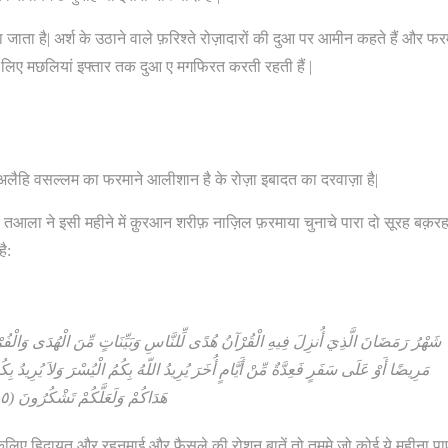
 जाता है| अर्श के उठाने वाले फ़रिश्ते रोज़ादारों की दुआ पर आमीन कहते हैं और फर
े लिए मछलियां इफ्तार तक दुआ ए मगफिरत करती रहती हैं |
 अलैहि वसल्लम का फरमाने आलीशान है के रोज़ा इबादत का दरवाज़ा है|
ह तआला ने इसी महीने में क़ुरआन शरीफ़ नाज़िल फ़रमाया चुनाचे पारा दो सूरह बक़र
ै:
شَهْرُ رَمَضَانَ الَّذِيَ أُنزِلَ فِيهِ الْقُرْآنُ هُدًى لِّلنَّاسِ وَبَيِّنَاتٍ مِّنَ الْهُدَى وَال
مَرِيضًا أَوْ عَلَى سَفَرٍ فَعِدَّةٌ مِّنْ أَيَّامٍ أُخَرَ يُرِيدُ اللّهُ بِكُمُ الْيُسْرَ وَلاَ يُرِيدُ بِكُم
هَدَاكُمْ وَلَعَلَّكُمْ تَشْكُرُونَ (١٨٥)
केलिए हिदायत और रहनुमाई और फैसले की रोशन बातें तो तुममे जो कोई ये महीना पा