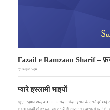
Fazail e Ramzaan Sharif – फ़
by
Imtiyaz Sagri
प्यारे इस्लामी भाइयों
खुदाए रहमान अज़्ज़वजल का करोड़ करोड़ एहसान के उसने हमें माहे र
कहना इसकी तो हर घड़ी रहमत भरी है| रमज़ानुल मुबारक में हर नेकी का