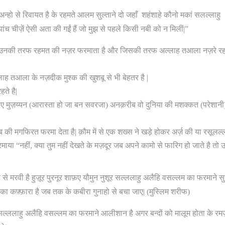
अन्हो से रिवायत है के रहमते आलम सुल्ताने दो जहाँ शहंशाहे कौनो मकां सलल्लाहु
ांच चीज़ें ऐसी अता की गईं हैं जो मुझ से पहले किसी नबी को न मिलीं|”
ला उनकी तरफ रहमत की नज़र फरमाता है और जिसकी तरफ अल्लाह तआला नज़रे र
्लाह तआला के नज़दीक मुश्क की खुशबू से भी बेहतर है |
ते है|
लिए मुज़य्यन (आरास्ता हो जा बन सवरजा) अनक़रीब वो दुनिया की मशक्कत (परेशानी
 मगफिरत फरमा देता है| क़ौम में से एक शख्स ने खड़े होकर अर्ज़ की या रसूलल्
या “नहीं, क्या तुम नहीं देखते के मज़दूर जब अपने कामो से फारिग हो जाते है तो उन्
्हु से मरवी है हुज़ूर पुरनूर शाफ़ए यौमुन नुशूर सल्ललाहु अलैहि वसल्लम का फरमाने स
ो का कफ़्फ़ारा है जब तक के कबीरा गुनाहो से बचा जाए| (मुस्लिम शरीफ)
क़ा सल्ललाहु अलैहि वसल्लम का फरमाने आलीशान है अगर बन्दों को मालूम होता के रम