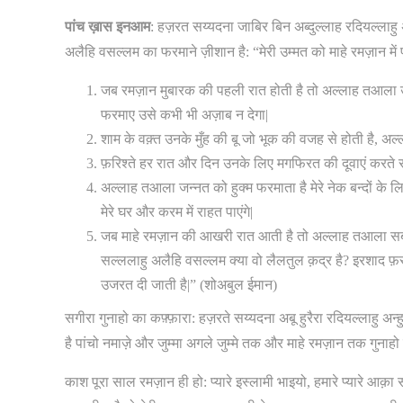
पांच ख़ास इनआम
: हज़रत सय्यदना जाबिर बिन अब्दुल्लाह रदियल्लाहु 
अलैहि वसल्लम का फरमाने ज़ीशान है: “मेरी उम्मत को माहे रमज़ान में प
जब रमज़ान मुबारक की पहली रात होती है तो अल्लाह तआ
फरमाए उसे कभी भी अज़ाब न देगा|
शाम के वक़्त उनके मुँह की बू जो भूक की वजह से होती है, अल
फ़रिश्ते हर रात और दिन उनके लिए मगफिरत की दूवाएं करते रह
अल्लाह तआला जन्नत को हुक्म फरमाता है मेरे नेक बन्दों के 
मेरे घर और करम में राहत पाएंगे|
जब माहे रमज़ान की आखरी रात आती है तो अल्लाह तआला सब की
सल्ललाहु अलैहि वसल्लम क्या वो लैलतुल क़द्र है? इरशाद फ़रमा
उजरत दी जाती है|” (शोअबुल ईमान)
सगीरा गुनाहो का कफ़्फ़ारा: हज़रते सय्यदना अबू हुरैरा रदियल्लाहु अन
है पांचो नमाज़े और जुम्मा अगले जुम्मे तक और माहे रमज़ान तक गुनाह
काश पूरा साल रमज़ान ही हो: प्यारे इस्लामी भाइयो, हमारे प्यारे आ