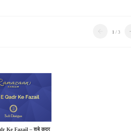
1
/ 3
r Ke Fazail – शबे क़द्र