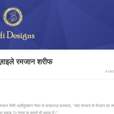
ज़ाइले रमजान शरीफ
RAM
मजान जैसी अज़ीमुश्शान नेमत से सरफ़राज़ फ़रमाया, “माहे रमजान के फैज़ान का क्
 सवाब 70 गुनाह या इससे भी ज़्यादा है |”