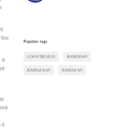
और
तो
 दिया
Popular tags
LOGO DESIGN
RAMADAN
 से
उसे
RAMAZAAN
RAMAZAN
दह
 उसके
में