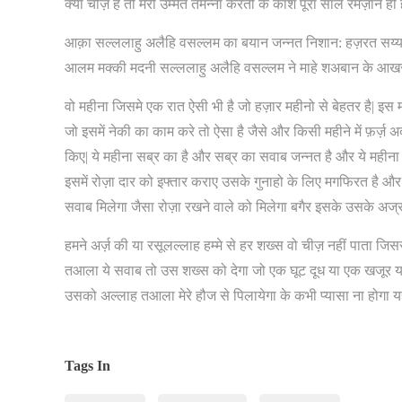
क्या चीज़ है तो मेरी उम्मत तमन्ना करती के काश पूरा साल रमज़ान ही 
आक़ा सल्ललाहु अलैहि वसल्लम का बयान जन्नत निशान: हज़रत सय्यदन
आलम मक्की मदनी सल्ललाहु अलैहि वसल्लम ने माहे शअबान के आखरी
वो महीना जिसमे एक रात ऐसी भी है जो हज़ार महीनो से बेहतर है| इस म
जो इसमें नेकी का काम करे तो ऐसा है जैसे और किसी महीने में फ़र्ज़ अद
किए| ये महीना सब्र का है और सब्र का सवाब जन्नत है और ये महीना 
इसमें रोज़ा दार को इफ्तार कराए उसके गुनाहो के लिए मगफिरत है औ
सवाब मिलेगा जैसा रोज़ा रखने वाले को मिलेगा बगैर इसके उसके अज्र 
हमने अर्ज़ की या रसूलल्लाह हम्मे से हर शख्स वो चीज़ नहीं पाता ज
तआला ये सवाब तो उस शख्स को देगा जो एक घूट दूध या एक खजूर या
उसको अल्लाह तआला मेरे हौज से पिलायेगा के कभी प्यासा ना होगा यह
Tags In