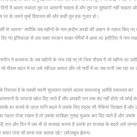
और दिनों में अल्ला तआला तुम पर आसानी चाहता है और तुम पर दुशवारी नहीं चाहता 
 के उसने तुम्हें हिदायत की और कहीं तुम हक़ गुज़ार हो |
 “गर्मी से जलना” क्योंकि जब महीनो के नाम क़दीम अरबों की ज़बान से नक़ल किए गए 
 गए इत्तिफ़ाक़ से उस वक़्त रमज़ान सख्त गर्मियों में आया था इसीलिए ये नाम रख
़स्सिरीन ने फ़रमाया के जब महीनो के नाम रखे गए तो जिस मौसम में जो महीना था उसी
 जो मौसम बहार में था उसे रबीउल अव्वल और जो सर्दी में था जब पानी जम रहा था 
हु से रिवायत है के मक्की मदनी सुलतान रहमते आलम सलल्लाहु अलैहि वसल्लम का
समानो के दरवाज़े खोल दिए जाते हैं और आखरी रात तक बंद नहीं होते| जो कोई बं
सके हर सजदे के एवज़ यानि बदले में उसके लिए पंद्रह सौ नेकियां लिखता है और
ान का पहला रोज़ा रखता है तो उसके साबिक़ा गुनाह मुआफ कर दिए जाते हैं और उसके
हैं| रात और दिन में जब भी वो सजदह करता है उसके हर सजदह के बदले उसे जन्नत 
ोड़े सवार पांस सौ बरस तक चलता रहे|” (शोअबुल ईमान)