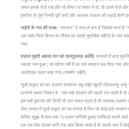
ज़रूर इसके रोज़े रखे और जो बीमार या सफर में हो, तो उतने रोज़े 
इसलिए के तुम गिनती पूरी करो और अल्लाह तआला की बड़ाई बोलो इस पर
माईनो के नाम की वजह
: “रमज़ान” ये रम्ज़ से बना है जिसके माना है
उस वक़्त जिस किस्म का मौसम था उसके मुताबिक़ महीनो के नाम रख दिए
गया|
हज़रत मुफ़्ती अहमद यार खां रहमतुल्लाह अलैहि
: फरमाते हैं बाज़ मुफ
उसका नाम हुआ | जो महीना गर्मी में था उसे रमज़ान कह दिया गया और
जमादिउल ऊला कहा गया| (तफ़्सीर नईमी)
सुर्ख याक़ूत का घर: हज़रत सय्यदना अबू सईद खुदरी रदिअल्लहु अन्
फरमाने रहमत निशान है: “जब माहे रमज़ान की पहली रात आती है तो आ
इस माहे मुबारक की किसी भी रात नमाज़ पढता है तो अल्लाह तआला उ
लिए जन्नत में सुर्ख याक़ूत का घर बनाता है फिर जो कोई माहे रमज़
केलिए सुबूह से शाम तक 70 हज़ार फरिश्ते दुआए मगफिरत करते रहते 
एक एक ऐसा दरख़्त यानि पेड़ अता किया जाता है के उसके साए में घ